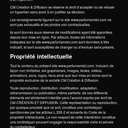
CM Création & Diffusion se réserve le droit d’accepter ou de refuser
un hyperlien sans avoir à en justifier sa décision.
Les renseignements figurant sur le site www.parfumsmdci.com ne
sont pas exhaustifs et les photos non contractuelles.
Ils sont donnés sous réserve de modifications ayant été apportées
depuis leur mise en ligne. Par ailleurs, toutes les informations
indiquées sur le site www.parfumsmdci.com
sont données à titre
indicatif, et sont susceptibles de changer ou d’évoluer sans préavis.
Propriété intellectuelle
Tout le contenu du présent site www.parfumsmdci.com, incluant, de
façon non limitative, les graphismes, images, textes, vidéos,
animations, sons, logos, liens ainsi que leur mise en forme sont la
propriété exclusive de la société CM Création & Diffusion.
Toute reproduction, distribution, modification, adaptation,
retransmission ou publication, même partielle, de ces différents
éléments est strictement interdite sans l’accord exprès par écrit de
CM CRÉATION ET DIFFUSION. Cette représentation ou reproduction,
par quelque procédé que ce soit, constitue une contrefaçon
sanctionnée par les articles L.335-2 et suivants du Code de la
propriété intellectuelle. Le non-respect de cette interdiction constitue
une contrefaçon pouvant engager la responsabilité civile et pénale
du contrefacteur.