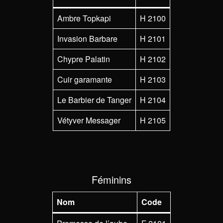
Ambre Topkapi
H 2100
Invasion Barbare
H 2101
Chypre Palatin
H 2102
Cuir garamante
H 2103
Le Barbier de Tanger
H 2104
Vétyver Messager
H 2105
Féminins
Nom
Code