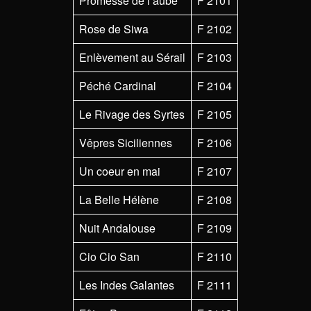
Promesse de l’aube
F 2101
Rose de Siwa
F 2102
Enlèvement au Sérail
F 2103
Péché Cardinal
F 2104
Le Rivage des Syrtes
F 2105
Vêpres Siciliennes
F 2106
Un coeur en mai
F 2107
La Belle Hélène
F 2108
Nuit Andalouse
F 2109
Cio Cio San
F 2110
Les Indes Galantes
F 2111